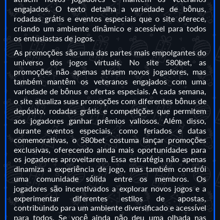
engajados. O texto detalha a variedade de bônus,
rodadas grátis e eventos especiais que o site oferece,
criando um ambiente dinâmico e acessível para todos
os entusiastas de jogos.
As promoções são uma das partes mais empolgantes do
universo dos jogos virtuais. No site 580bet, as
promoções não apenas atraem novos jogadores, mas
também mantêm os veteranos engajados com uma
variedade de bônus e ofertas especiais. A cada semana,
o site atualiza suas promoções com diferentes bônus de
depósito, rodadas grátis e competições que permitem
aos jogadores ganhar prêmios valiosos. Além disso,
durante eventos especiais, como feriados e datas
comemorativas, o 580bet costuma lançar promoções
exclusivas, oferecendo ainda mais oportunidades para
os jogadores aproveitarem. Essa estratégia não apenas
dinamiza a experiência de jogo, mas também constrói
uma comunidade sólida entre os membros. Os
jogadores são incentivados a explorar novos jogos e a
experimentar diferentes estilos de apostas,
contribuindo para um ambiente diversificado e acessível
para todos. Se você ainda não deu uma olhada nas