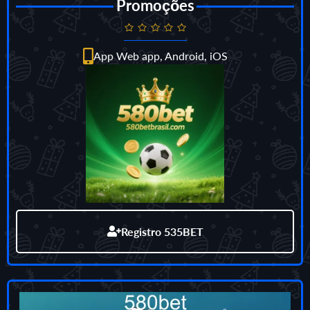
Promoções
App Web app, Android, iOS
Registro 535BET