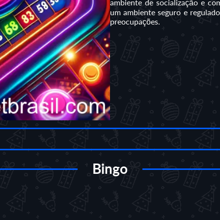
ambiente de socialização e co
um ambiente seguro e regulado
preocupações.
Bingo