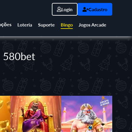
Login
Cadastro
oções
Loteria
Suporte
Bingo
Jogos Arcade
a 580bet