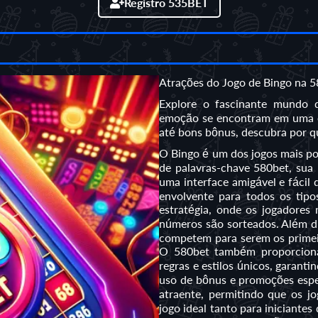
Registro 535BET
Atrações do Jogo de Bingo na 
Explore o fascinante mundo d
emoção se encontram em uma ex
até bons bônus, descubra por qu
O Bingo é um dos jogos mais pop
de palavras-chave 580bet, sua
uma interface amigável e fácil
envolvente para todos os tipo
estratégia, onde os jogadore
números são sorteados. Além d
competem para serem os primeir
O 580bet também proporciona
regras e estilos únicos, garant
uso de bônus e promoções espec
atraente, permitindo que os 
jogo ideal tanto para iniciant