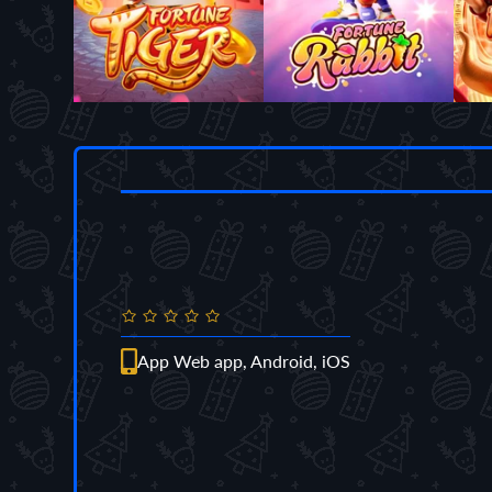
App Web app, Android, iOS